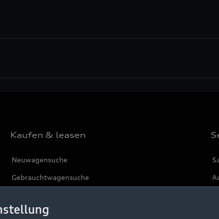
Kaufen & leasen
S
Neuwagensuche
S
Gebrauchtwagensuche
Au
Gebrauchtwagen
G
nstellung
Finanzierung
Au