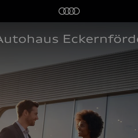
Startseite
Autohaus Eckernför