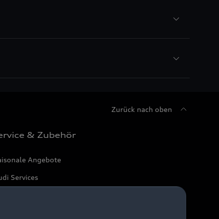
Zurück nach oben
ervice & Zubehör
aisonale Angebote
di Services
arantie
di digital services