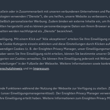
Aktionen & Angebote
m
, allein oder in Zusammenarbeit mit unseren verbundenen Unternehmen und Part
Geschäftskunden
nologien verwenden ("Dienste"), die uns helfen, unsere Website zu verbessern,
hließlich personalisierter Werbung. Zudem binden wir externe Inhalte ein, um I
tten hergestellt und es können personenbezogene Daten von Ihrem Browser an 
Über Audi
halten werden nachfolgend als „Dienste“ bezeichnet.
illigung. Mit einem Klick auf "Alle akzeptieren" erteilen Sie Ihre Einwilligung
Unternehmen
ede Cookie-Kategorie einzeln anklicken und diese Einstellungen durch Klicken au
twendigen Cookies (z. B. der Ensighten Privacy Manager, unser Einwilligungsma
Karriere
 aber wenn Sie Ihre Einwilligung nicht erteilen, können Sie bestimmte unserer 
orien von Cookies verwalten. Sie können Ihre Einwilligung jederzeit mit Wirku
Investor Relations
-Einstellungen" in der Fußzeile der Webseite. Weitere Informationen sowie ko
enschutzhinweis
und im
Impressum
.
Presse & Media Center
Datenschutz
Audi erleben
de Funktionen während der Nutzung der Webseite zur Verfügung zu stellen. Zu
 (unser Einwilligungsmanagementtool). Der Ensighten Privacy Manager verwen
Newsletter
ihre Einwilligung erteilt haben. Weitere Informationen zum Ensighten Privacy 