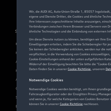
Wir, die AUDI AG, Auto-Union-Straße 1, 85057 Ingolstadt
eigene und Dienste Dritter, die Cookies und ähnliche Tech
Ihre Interessen zugeschnittene Inhalte anzuzeigen, einsc
Verbindungen zwischen Ihrem Browser und Servern von Dri
Support
ähnliche Technologien und die Einbindung von externen In
Um diese Dienste nutzen zu können, benötigen wir Ihre Einw
Kundenservice
Einwilligungen erteilen, indem Sie die Schieberegler für j
Sie keinen der Schieberegler anklicken, werden nur die no
Händlersuche
verpflichtet, in die Verwendung von Cookies einzuwilligen,
Cookie-Einstellungen anhand der unten aufgeführten Kateg
Audi Code
Widerruf der Einwilligung beachten Sie bitte die "Cookie
Daten finden Sie in unserer
Cookie Richtlinie
, unserem
Dat
Häufige Fragen (FAQ)
Audi Online Beratung
Notwendige Cookies
Online-Terminvereinbarung
Notwendige Cookies werden benötigt, um Ihnen grundlegen
Fahrzeugkonfigurator oder der Ensighten Privacy Manager
Servicekontakt
und wenn ja, für welche Kategorien von Cookies Benutzer 
können Sie in unserer
Cookie Richtlinie
nachlesen.
Bordbuch & Bedienungsanleitungen