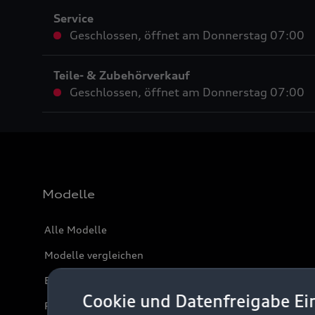
Service
Geschlossen
,
öffnet am
Donnerstag 07:00
Teile- & Zubehörverkauf
Geschlossen
,
öffnet am
Donnerstag 07:00
Modelle
Alle Modelle
Modelle vergleichen
Elektromodelle
Cookie und Datenfreigabe Ei
Plug-in-Hybride