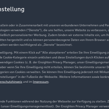
Gebrauchtwagen
G
nstellung
Finanzierung
Au
Aktionen & Angebote
m
, allein oder in Zusammenarbeit mit unseren verbundenen Unternehmen und Part
Geschäftskunden
nologien verwenden ("Dienste"), die uns helfen, unsere Website zu verbessern,
hließlich personalisierter Werbung. Zudem binden wir externe Inhalte ein, um I
tten hergestellt und es können personenbezogene Daten von Ihrem Browser an 
Über Audi
halten werden nachfolgend als „Dienste“ bezeichnet.
illigung. Mit einem Klick auf "Alle akzeptieren" erteilen Sie Ihre Einwilligung
Unternehmen
ede Cookie-Kategorie einzeln anklicken und diese Einstellungen durch Klicken au
twendigen Cookies (z. B. der Ensighten Privacy Manager, unser Einwilligungsma
Karriere
 aber wenn Sie Ihre Einwilligung nicht erteilen, können Sie bestimmte unserer 
orien von Cookies verwalten. Sie können Ihre Einwilligung jederzeit mit Wirku
Investor Relations
-Einstellungen" in der Fußzeile der Webseite. Weitere Informationen sowie ko
enschutzhinweis
und im
Impressum
.
Presse & Media Center
Datenschutz
Audi erleben
de Funktionen während der Nutzung der Webseite zur Verfügung zu stellen. Zu
 (unser Einwilligungsmanagementtool). Der Ensighten Privacy Manager verwen