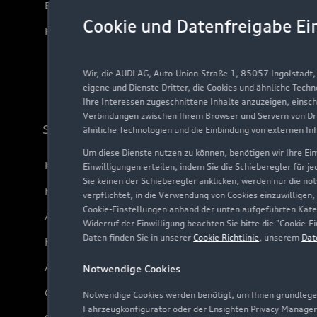
Elektromodelle
Cookie und Datenfreigabe Ei
Plug-in-Hybride
Wir, die AUDI AG, Auto-Union-Straße 1, 85057 Ingolstadt
eigene und Dienste Dritter, die Cookies und ähnliche Tech
Ihre Interessen zugeschnittene Inhalte anzuzeigen, einsc
Verbindungen zwischen Ihrem Browser und Servern von Dri
Support
ähnliche Technologien und die Einbindung von externen In
Um diese Dienste nutzen zu können, benötigen wir Ihre Einw
Kundenservice
Einwilligungen erteilen, indem Sie die Schieberegler für j
Sie keinen der Schieberegler anklicken, werden nur die no
Händlersuche
verpflichtet, in die Verwendung von Cookies einzuwilligen,
Cookie-Einstellungen anhand der unten aufgeführten Kateg
Audi Code
Widerruf der Einwilligung beachten Sie bitte die "Cookie
Daten finden Sie in unserer
Cookie Richtlinie
, unserem
Dat
Häufige Fragen (FAQ)
Audi Online Beratung
Notwendige Cookies
Online-Terminvereinbarung
Notwendige Cookies werden benötigt, um Ihnen grundlegen
Fahrzeugkonfigurator oder der Ensighten Privacy Manager